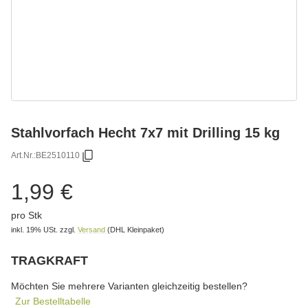
Stahlvorfach Hecht 7x7 mit Drilling 15 kg
Art.Nr.:
BE2510110
1,99 €
pro Stk
inkl. 19% USt.
zzgl.
Versand
(DHL Kleinpaket)
TRAGKRAFT
wählen
Bitte wählen Sie eine Variation.
Möchten Sie mehrere Varianten gleichzeitig bestellen?
Zur Bestelltabelle