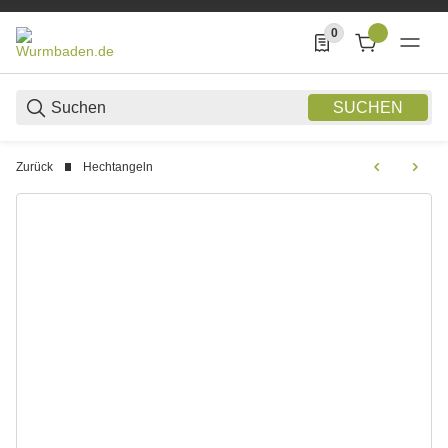
0
0 Produkte in der List
SUCHEN
Zurück
Hechtangeln