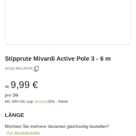
Stipprute Mivardi Active Pole 3 - 6 m
Art.Nr.:
MIV-APVK
9,99 €
ab
pro Stk
inkl. 19% USt.
zzgl.
Versand
(DHL - Paket)
LÄNGE
wählen
Bitte wählen Sie eine Variation.
Möchten Sie mehrere Varianten gleichzeitig bestellen?
Zur Bestelltabelle