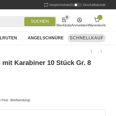
Vergleichsliste
(0)
Geschäftskunde
0
0 Produkte in der Liste
SUCHEN
Merkliste
Anmelden
Warenkorb
LRUTEN
ANGELSCHNÜRE
SCHNELLKAUF
ANGELSETS
A
mit Karabiner 10 Stück Gr. 8
 Post - Briefsendung)