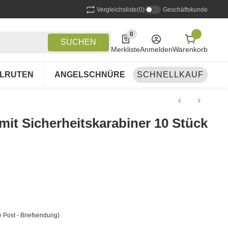
Vergleichsliste
(0)
Geschäftskunde
0
0 Produkte in der Liste
SUCHEN
Merkliste
Anmelden
Warenkorb
LRUTEN
ANGELSCHNÜRE
SCHNELLKAUF
ANGELSETS
A
it Sicherheitskarabiner 10 Stück
 Post - Briefsendung)