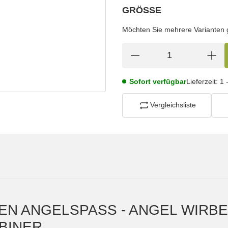
GRÖSSE
wählen
Bitte wählen Sie eine Variation.
Möchten Sie mehrere Varianten gl
Sofort verfügbar
Lieferzeit:
1 
Vergleichsliste
EN ANGELSPASS - ANGEL WIRBEL
INER.