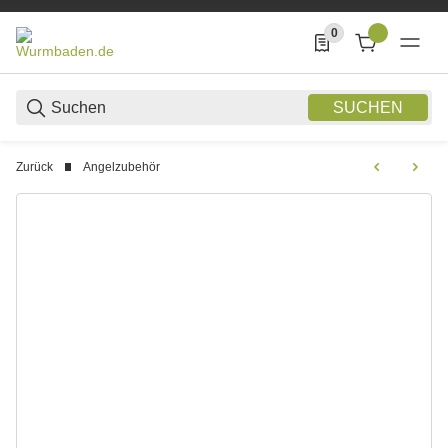
0
0 Produkte in der List
SUCHEN
Zurück
Angelzubehör