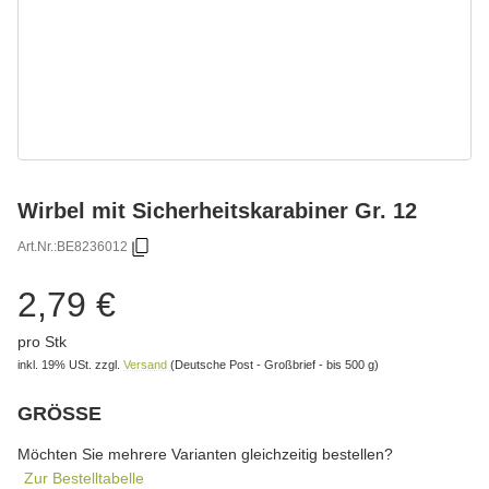
Wirbel mit Sicherheitskarabiner Gr. 12
Art.Nr.:
BE8236012
2,79 €
pro Stk
inkl. 19% USt.
zzgl.
Versand
(Deutsche Post - Großbrief - bis 500 g)
GRÖSSE
wählen
Bitte wählen Sie eine Variation.
Möchten Sie mehrere Varianten gleichzeitig bestellen?
Zur Bestelltabelle