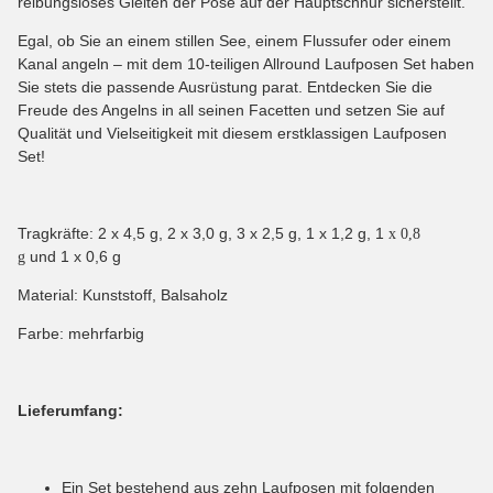
reibungsloses Gleiten der Pose auf der Hauptschnur sicherstellt.
Egal, ob Sie an einem stillen See, einem Flussufer oder einem
Kanal angeln – mit dem 10-teiligen Allround Laufposen Set haben
Sie stets die passende Ausrüstung parat. Entdecken Sie die
Freude des Angelns in all seinen Facetten und setzen Sie auf
Qualität und Vielseitigkeit mit diesem erstklassigen Laufposen
Set!
Tragkräfte: 2 x 4,5 g, 2 x 3,0 g, 3 x 2,5 g, 1 x 1,2 g, 1
x 0,8
und 1 x 0,6 g
g
Material: Kunststoff, Balsaholz
Farbe: mehrfarbig
Lieferumfang:
Ein Set bestehend aus zehn Laufposen mit folgenden