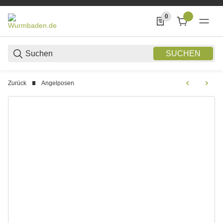
0
0 Produkte in der List
SUCHEN
Zurück
Angelposen