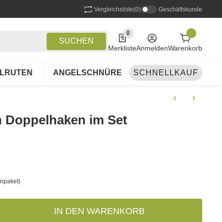
Vergleichsliste
(0)
Geschäftskunde
0
0 Produkte in der Liste
SUCHEN
Merkliste
Anmelden
Warenkorb
LRUTEN
ANGELSCHNÜRE
SCHNELLKAUF
ANGELSETS
A
 Doppelhaken im Set
npaket)
IN DEN WARENKORB