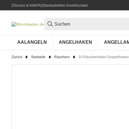
Service & Hilfe
FAQ
Startseite
Mein Konto
Kontakt
AALANGELN
ANGELHAKEN
ANGELLA
Zurück
Startseite
Räuchern
10 Räucherhaken Doppelhaken 