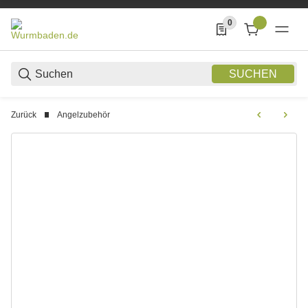
0
0 Produkte in der List
SUCHEN
Zurück
Angelzubehör