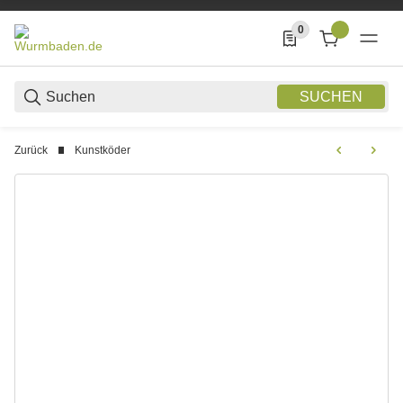
0
0 Produkte in der List
SUCHEN
Zurück
Kunstköder