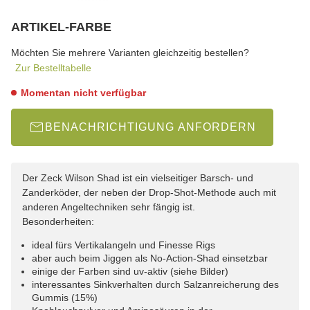
ARTIKEL-FARBE
wählen
Bitte wählen Sie eine Variation.
Möchten Sie mehrere Varianten gleichzeitig bestellen?
Zur Bestelltabelle
Momentan nicht verfügbar
BENACHRICHTIGUNG ANFORDERN
Der Zeck Wilson Shad ist ein vielseitiger Barsch- und
Zanderköder, der neben der Drop-Shot-Methode auch mit
anderen Angeltechniken sehr fängig ist.
Besonderheiten:
ideal fürs Vertikalangeln und Finesse Rigs
aber auch beim Jiggen als No-Action-Shad einsetzbar
einige der Farben sind uv-aktiv (siehe Bilder)
interessantes Sinkverhalten durch Salzanreicherung des
Gummis (15%)