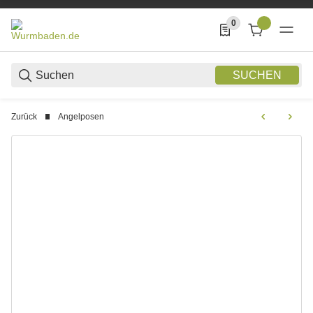
0
0 Produkte in der List
SUCHEN
Zurück
Angelposen