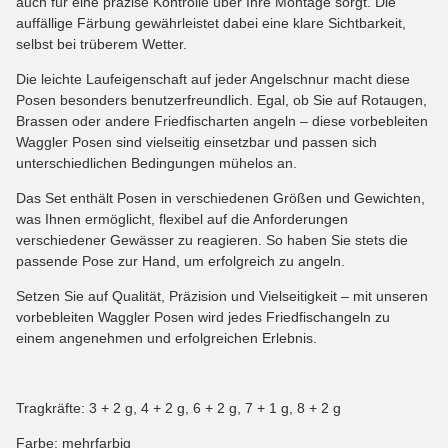
auch für eine präzise Kontrolle über Ihre Montage sorgt. Die
auffällige Färbung gewährleistet dabei eine klare Sichtbarkeit,
selbst bei trüberem Wetter.
Die leichte Laufeigenschaft auf jeder Angelschnur macht diese
Posen besonders benutzerfreundlich. Egal, ob Sie auf Rotaugen,
Brassen oder andere Friedfischarten angeln – diese vorbebleiten
Waggler Posen sind vielseitig einsetzbar und passen sich
unterschiedlichen Bedingungen mühelos an.
Das Set enthält Posen in verschiedenen Größen und Gewichten,
was Ihnen ermöglicht, flexibel auf die Anforderungen
verschiedener Gewässer zu reagieren. So haben Sie stets die
passende Pose zur Hand, um erfolgreich zu angeln.
Setzen Sie auf Qualität, Präzision und Vielseitigkeit – mit unseren
vorbebleiten Waggler Posen wird jedes Friedfischangeln zu
einem angenehmen und erfolgreichen Erlebnis.
Tragkräfte: 3 + 2 g, 4 + 2 g, 6 + 2 g, 7 + 1 g, 8 + 2 g
Farbe: mehrfarbig