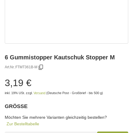
6 Gummistopper Kautschuk Stopper M
Art.Nr.:
FTMT361B-M
3,19 €
inkl. 19% USt.
zzgl.
Versand
(Deutsche Post - Großbrief - bis 500 g)
GRÖSSE
wählen
Bitte wählen Sie eine Variation.
Möchten Sie mehrere Varianten gleichzeitig bestellen?
Zur Bestelltabelle