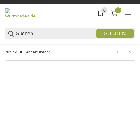
0
0 Produkte in der List
SUCHEN
Zurück
Angelzubehör