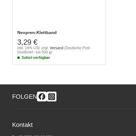
Neopren-Klettband
3,29 €
inkl. 19% USt.
zzgl.
Versand
(Deutsche Post -
Großbrief - bis 500 g)
Sofort verfügbar
FOLGEN
Kontakt