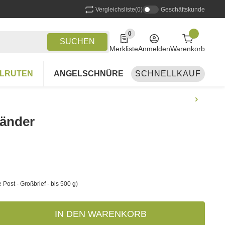
Vergleichsliste
(0)
Geschäftskunde
0
0 Produkte in der Liste
SUCHEN
Merkliste
Anmelden
Warenkorb
LRUTEN
ANGELSCHNÜRE
SCHNELLKAUF
ANGELSETS
A
bänder
 Post - Großbrief - bis 500 g)
IN DEN WARENKORB