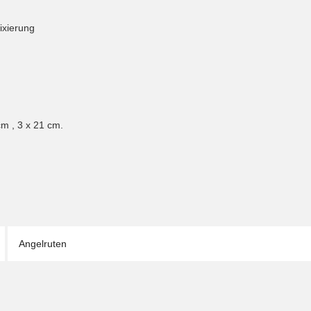
ixierung
m , 3 x 21 cm.
Angelruten