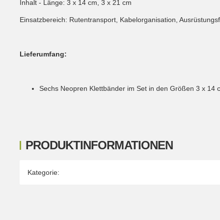
Inhalt - Länge: 3 x 14 cm, 3 x 21 cm
Einsatzbereich: Rutentransport, Kabelorganisation, Ausrüstungsf
Lieferumfang:
Sechs Neopren Klettbänder im Set in den Größen 3 x 14 c
PRODUKTINFORMATIONEN
Produkteigenschaft
Wert
Kategorie: