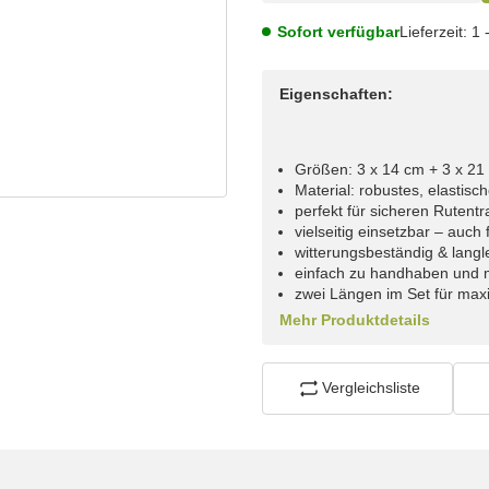
Sofort verfügbar
Lieferzeit:
1 
Eigenschaften:
Größen: 3 x 14 cm + 3 x 21
Material: robustes, elastis
perfekt für sicheren Rutentr
vielseitig einsetzbar – auc
witterungsbeständig & langl
einfach zu handhaben und 
zwei Längen im Set für maxim
Mehr Produktdetails
Vergleichsliste