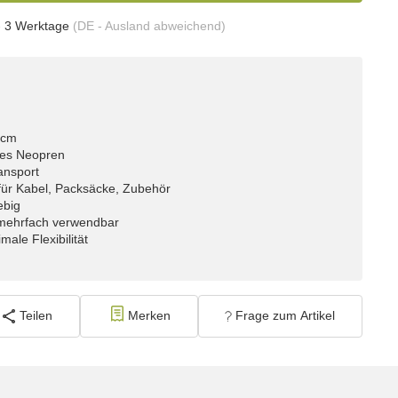
- 3 Werktage
(DE - Ausland abweichend)
 cm
ches Neopren
ansport
h für Kabel, Packsäcke, Zubehör
ebig
mehrfach verwendbar
ale Flexibilität
Teilen
Merken
Frage zum Artikel