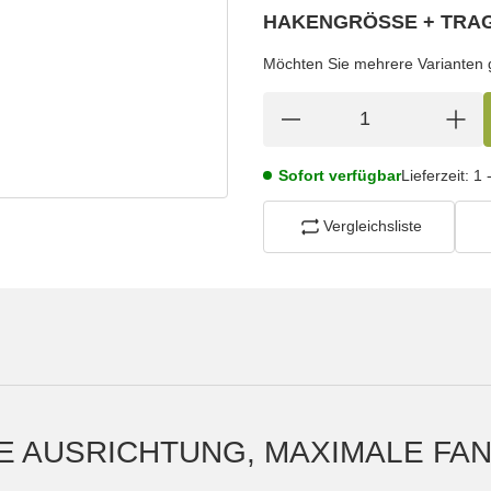
HAKENGRÖSSE + TRAG
wählen
Bitte wählen Sie eine Variation.
Möchten Sie mehrere Varianten gl
Sofort verfügbar
Lieferzeit:
1 
Vergleichsliste
TE AUSRICHTUNG, MAXIMALE F