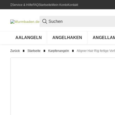
Service & Hilfe
FAQ
Startseite
Mein Konto
Kontakt
AALANGELN
ANGELHAKEN
ANGELLA
Zurück
Startseite
Karpfenangeln
Aligner Hair Rig fertige V