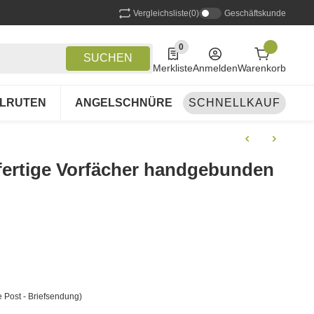
Vergleichsliste
(0)
Geschäftskunde
0
0 Produkte in der Liste
SUCHEN
Merkliste
Anmelden
Warenkorb
LRUTEN
ANGELSCHNÜRE
SCHNELLKAUF
ANGELSETS
A
 fertige Vorfächer handgebunden
 Post - Briefsendung)