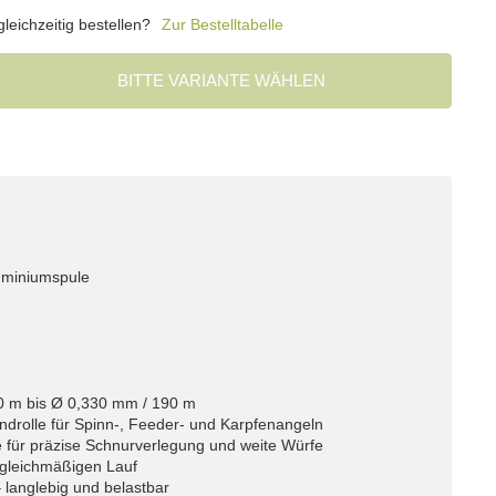
eichzeitig bestellen?
Zur Bestelltabelle
BITTE VARIANTE WÄHLEN
luminiumspule
0 m bis Ø 0,330 mm / 190 m
oundrolle für Spinn-, Feeder- und Karpfenangeln
 für präzise Schnurverlegung und weite Würfe
 gleichmäßigen Lauf
– langlebig und belastbar