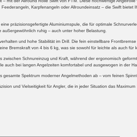
 – mit der Allround Rolle Swift von FTM. Diese hochwertige Angelrolle wu
 Feederangeln, Karpfenangeln oder Allroundeinsatz – die Swift bietet Ih
d eine präzisionsgefertigte Aluminiumspule, die für optimale Schnurve
e außergewöhnlich ruhig – auch unter hoher Belastung.
verhalten und hohe Stabilität im Drill. Die fein einstellbare Frontbrem
ine Bremskraft von 4 bis 6 kg, was sie sowohl für leichte als auch für k
nis zwischen Schnureinzug und Kraft, während der ergonomisch geform
olle auch bei langen Angelzeiten komfortabel und ausgewogen in der H
ft das gesamte Spektrum moderner Angelmethoden ab – vom feinen Spinn
äzision und Vielseitigkeit für Angler, die in jeder Situation das Maximu