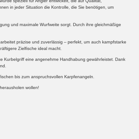
rde speziell für Angler entwickelt, die auf Qualität,
nen in jeder Situation die Kontrolle, die Sie benötigen, um
rlegung und maximale Wurfweite sorgt. Durch ihre gleichmäßige
se arbeitet präzise und zuverlässig – perfekt, um auch kampfstarke
räftigere Zielfische ideal macht.
te Kurbelgriff eine angenehme Handhabung gewährleistet. Dank
and.
fischen bis zum anspruchsvollen Karpfenangeln.
m herausholen wollen!