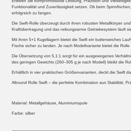
Erleben Sie kompromisslose Leistung, Präzision und Vielseitigkeit
Funktionalität und Zuverlässigkeit setzen. Ob beim Spinnfischen,
erfolgreich zu fangen.
Die Swift-Rolle überzeugt durch ihren robusten Metallkörper un
Kraftübertragung und das reibungsarme Getriebesystem läuft si
Mit ihren 5+1 Kugellagern bietet die Swift ein butterweiches Lauf
Fische sicher zu landen. Je nach Modellvariante bietet die Rolle e
Die Übersetzung von 5,1:1 sorgt für ein ausgewogenes Verhält
des geringen Gewichts (260–305 g je nach Modell) bleibt die R
Erhältlich in vier praktischen Größenvarianten, deckt die Swi
Allround Rolle Swift – die perfekte Kombination aus Stabilität, Pr
Material: Metallgehäuse, Aluminiumspule
Farbe: silber