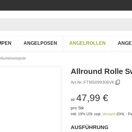
MPEN
ANGELPOSEN
ANGELROLLEN
ANGE
e Aluminiumspule
Allround Rolle S
Art.Nr.:
FTM5099306VK
47,99 €
ab
pro Stk
inkl. 19% USt.
zzgl.
Versand
(DHL - Pa
AUSFÜHRUNG