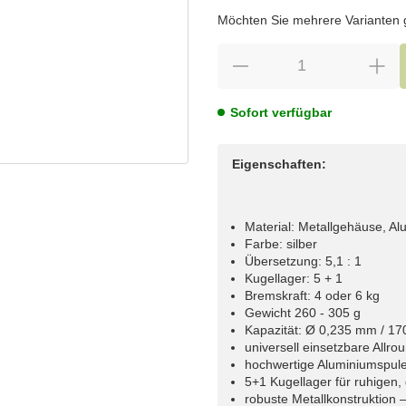
wählen
Bitte wählen Sie eine Variation.
Möchten Sie mehrere Varianten gl
Sofort verfügbar
Eigenschaften:
Material: Metallgehäuse, A
Farbe: silber
Übersetzung: 5,1 : 1
Kugellager: 5 + 1
Bremskraft: 4 oder 6 kg
Gewicht 260 - 305 g
Kapazität: Ø 0,235 mm / 17
universell einsetzbare Allr
hochwertige Aluminiumspule
5+1 Kugellager für ruhigen,
robuste Metallkonstruktion 