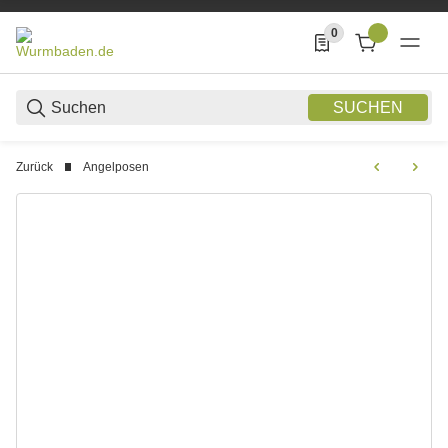
0
0 Produkte in der List
SUCHEN
Zurück
Angelposen