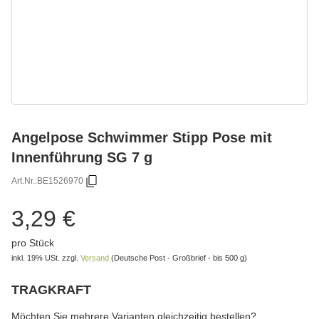
Angelpose Schwimmer Stipp Pose mit
Innenführung SG 7 g
Art.Nr.:
BE1526970
3,29 €
pro Stück
inkl. 19% USt.
zzgl.
Versand
(Deutsche Post - Großbrief - bis 500 g)
TRAGKRAFT
wählen
Bitte wählen Sie eine Variation.
Möchten Sie mehrere Varianten gleichzeitig bestellen?