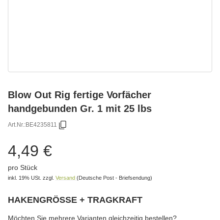
Blow Out Rig fertige Vorfächer
handgebunden Gr. 1 mit 25 lbs
Art.Nr.:
BE4235811
4,49 €
pro Stück
inkl. 19% USt.
zzgl.
Versand
(Deutsche Post - Briefsendung)
HAKENGRÖSSE + TRAGKRAFT
wählen
Bitte wählen Sie eine Variation.
Möchten Sie mehrere Varianten gleichzeitig bestellen?