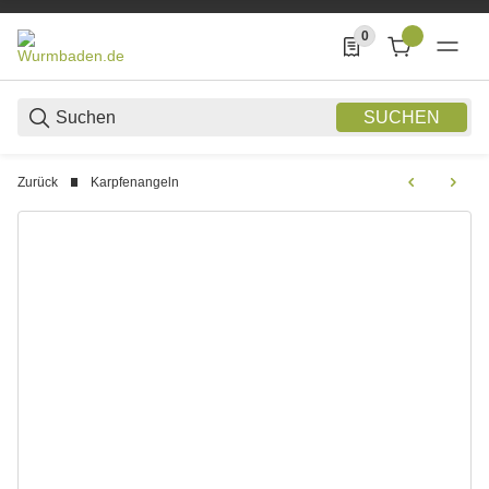
0
0 Produkte in der List
SUCHEN
Zurück
Karpfenangeln