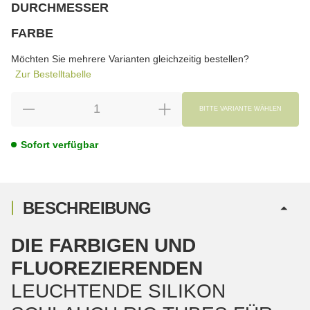
DURCHMESSER
wählen
Bitte wählen Sie eine Variation.
FARBE
wählen
Bitte wählen Sie eine Variation.
Möchten Sie mehrere Varianten gleichzeitig bestellen?
Zur Bestelltabelle
BITTE VARIANTE WÄHLEN
Sofort verfügbar
BESCHREIBUNG
DIE FARBIGEN UND
FLUOREZIERENDEN
LEUCHTENDE SILIKON