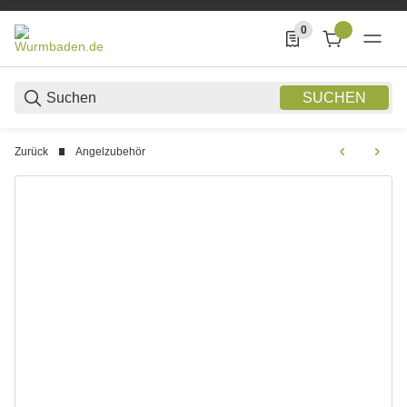
0
0 Produkte in der List
SUCHEN
Zurück
Angelzubehör