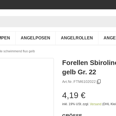
MPEN
ANGELPOSEN
ANGELROLLEN
ANGE
de schwimmend fluo gelb
Forellen Sbirol
gelb Gr. 22
Art.Nr.:
FTM6102022
4,19 €
inkl. 19% USt.
zzgl.
Versand
(DHL Klei
GRÖSSE