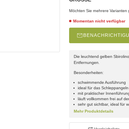
wählen
Bitte wählen Sie eine Variation.
Möchten Sie mehrere Varianten gl
Momentan nicht verfügbar
BENACHRICHTIG
Die leuchtend gelben Sbirolin
Entfernungen.
Besonderheiten:
schwimmende Ausführung
ideal für das Schleppangeln
mit praktischer Innenführun
läuft vollkommen frei auf d
sehr gut sichtbar, ideal für 
Mehr Produktdetails