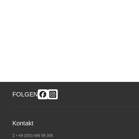
FOLGEN
Kontakt
+ 49 (355) 486 98 3
06