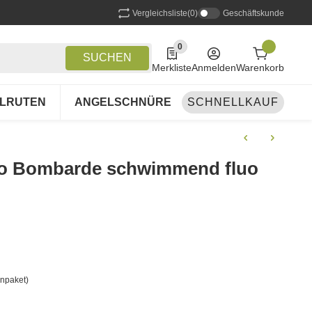
Vergleichsliste
(0)
Geschäftskunde
0
0 Produkte in der Liste
SUCHEN
Merkliste
Anmelden
Warenkorb
LRUTEN
ANGELSCHNÜRE
SCHNELLKAUF
ANGELSETS
A
ino Bombarde schwimmend fluo
npaket)