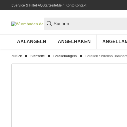
Service & Hilfe
FAQ
Startseite
Mein Konto
Kontakt
AALANGELN
ANGELHAKEN
ANGELLA
Zurück
Startseite
Forellenangeln
Forellen Sbirolino Bombar