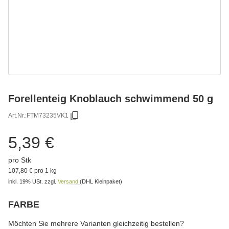
Forellenteig Knoblauch schwimmend 50 g
Art.Nr.:
FTM73235VK1
5,39 €
pro Stk
107,80 € pro 1 kg
inkl. 19% USt.
zzgl.
Versand
(DHL Kleinpaket)
FARBE
wählen
Bitte wählen Sie eine Variation.
Möchten Sie mehrere Varianten gleichzeitig bestellen?