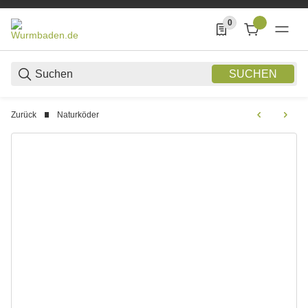
0
0 Produkte in der List
SUCHEN
Zurück
Naturköder