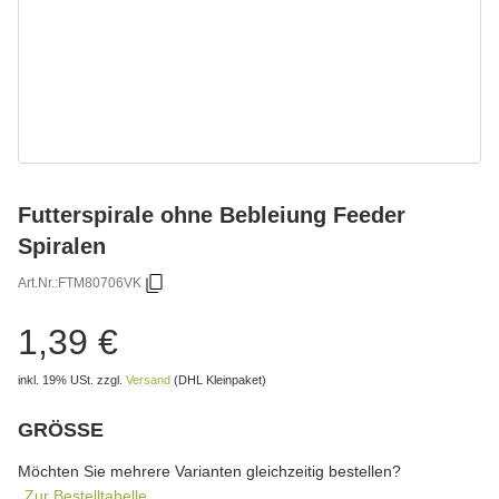
Futterspirale ohne Bebleiung Feeder
Spiralen
Art.Nr.:
FTM80706VK
1,39 €
inkl. 19% USt.
zzgl.
Versand
(DHL Kleinpaket)
GRÖSSE
wählen
Bitte wählen Sie eine Variation.
Möchten Sie mehrere Varianten gleichzeitig bestellen?
Zur Bestelltabelle