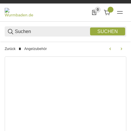
0
0 Produkte in der List
SUCHEN
Zurück
Angelzubehör