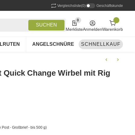
Vergleichsliste
(0)
Geschäftskunde
0
0 Produkte in der Liste
SUCHEN
Merkliste
Anmelden
Warenkorb
LRUTEN
ANGELSCHNÜRE
SCHNELLKAUF
ANGELSETS
A
t Quick Change Wirbel mit Rig
 Post - Großbrief - bis 500 g)