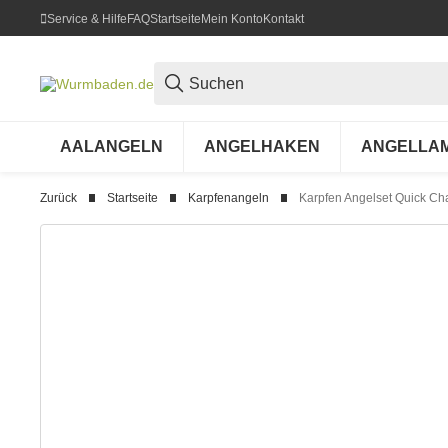
Service & Hilfe
FAQ
Startseite
Mein Konto
Kontakt
AALANGELN
ANGELHAKEN
ANGELLA
Zurück
Startseite
Karpfenangeln
Karpfen Angelset Quick Ch