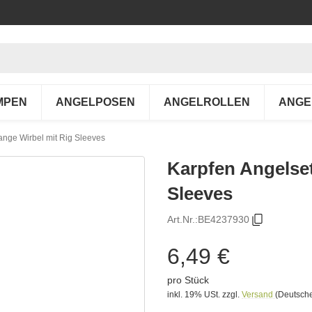
MPEN
ANGELPOSEN
ANGELROLLEN
ANGE
ange Wirbel mit Rig Sleeves
Karpfen Angelse
Sleeves
Art.Nr.:
BE4237930
6,49 €
pro Stück
inkl. 19% USt.
zzgl.
Versand
(Deutsche