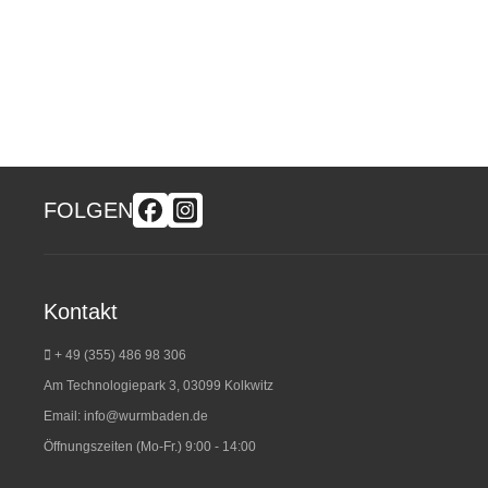
FOLGEN
Kontakt
+ 49 (355) 486 98 3
06
Am Technologiepark 3, 03099 Kolkwitz
Email:
info@wurmbaden.de
Öffnungszeiten (Mo-Fr.) 9:00 - 14:00