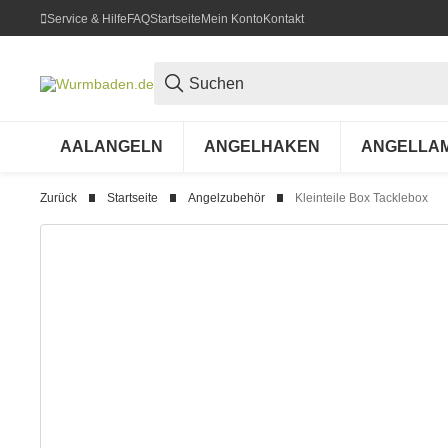
Service & Hilfe
FAQ
Startseite
Mein Konto
Kontakt
AALANGELN
ANGELHAKEN
ANGELLA
Zurück
Startseite
Angelzubehör
Kleinteile Box Tacklebox