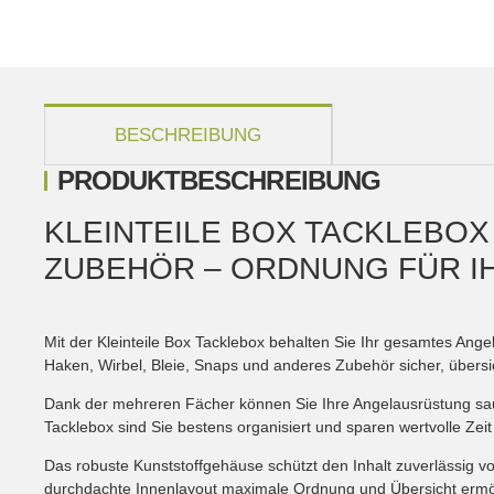
weitere Registerkarten anzeigen
BESCHREIBUNG
PRODUKTBESCHREIBUNG
KLEINTEILE BOX TACKLEBO
ZUBEHÖR – ORDNUNG FÜR I
Mit der Kleinteile Box Tacklebox behalten Sie Ihr gesamtes Ange
Haken, Wirbel, Bleie, Snaps und anderes Zubehör sicher, übersich
Dank der mehreren Fächer können Sie Ihre Angelausrüstung saub
Tacklebox sind Sie bestens organisiert und sparen wertvolle Zei
Das robuste Kunststoffgehäuse schützt den Inhalt zuverlässig vo
durchdachte Innenlayout maximale Ordnung und Übersicht ermög