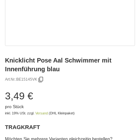
Knicklicht Pose Aal Schwimmer mit
Innenführung blau
Art.Nr.:
BE15145VK
3,49 €
pro Stück
inkl. 19% USt.
zzgl.
Versand
(DHL Kleinpaket)
TRAGKRAFT
wählen
Bitte wählen Sie eine Variation.
Möchten Sie mehrere Varianten gleichzeitig bestellen?