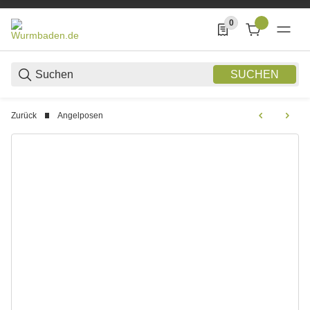
0
0 Produkte in der List
SUCHEN
Zurück
Angelposen