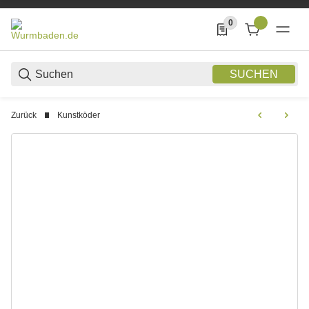
0
0 Produkte in der List
SUCHEN
Zurück
Kunstköder