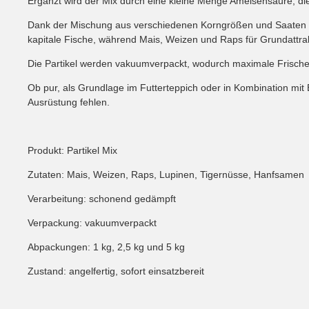
Ergänzt wird der Mix durch eine kleine Menge Ameisensäure, die fü
Dank der Mischung aus verschiedenen Korngrößen und Saaten wird 
kapitale Fische, während Mais, Weizen und Raps für Grundattrak
Die Partikel werden vakuumverpackt, wodurch maximale Frische un
Ob pur, als Grundlage im Futterteppich oder in Kombination mit B
Ausrüstung fehlen.
Produkt: Partikel Mix
Zutaten: Mais, Weizen, Raps, Lupinen, Tigernüsse, Hanfsamen
Verarbeitung: schonend gedämpft
Verpackung: vakuumverpackt
Abpackungen: 1 kg, 2,5 kg und 5 kg
Zustand: angelfertig, sofort einsatzbereit