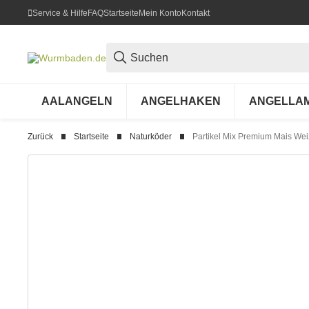
Service & Hilfe
FAQ
Startseite
Mein Konto
Kontakt
AALANGELN
ANGELHAKEN
ANGELLA
Zurück
Startseite
Naturköder
Partikel Mix Premium Mais We