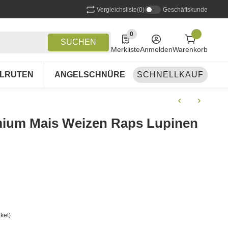
Vergleichsliste
(0)
Geschäftskunde
0
0 Produkte in der Liste
SUCHEN
Merkliste
Anmelden
Warenkorb
LRUTEN
ANGELSCHNÜRE
SCHNELLKAUF
ANGELSETS
A
emium Mais Weizen Raps Lupinen
ket)