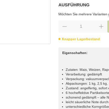
AUSFÜHRUNG
wählen
Bitte wählen Sie eine Variation.
Möchten Sie mehrere Varianten gl
Knapper Lagerbestand
Eigenschaften:
Zutaten: Mais, Weizen, Rap
Verarbeitung: gedämpft
Verpackung: vakuumverpac
Abpackungen: 1 kg, 2,5 kg,
Zustand: angelfertig, sofort 
6 hocheffektive Partikelsorte
schonend gedämpft – alle N
leicht säuerliche Note durc
unterschiedliche Korngrößen 