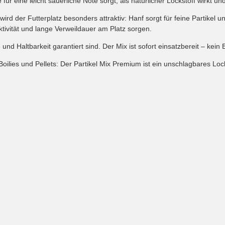
r eine leicht säuerliche Note sorgt, als natürlicher Lockstoff wirkt und
der Futterplatz besonders attraktiv: Hanf sorgt für feine Partikel un
tivität und lange Verweildauer am Platz sorgen.
d Haltbarkeit garantiert sind. Der Mix ist sofort einsatzbereit – kein
oilies und Pellets: Der Partikel Mix Premium ist ein unschlagbares Lockf