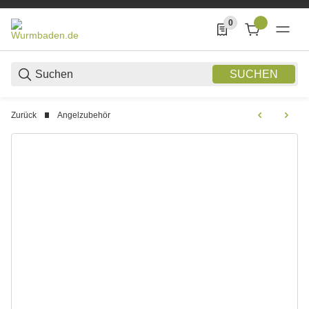
0
0 Produkte in der List
SUCHEN
Zurück
Angelzubehör