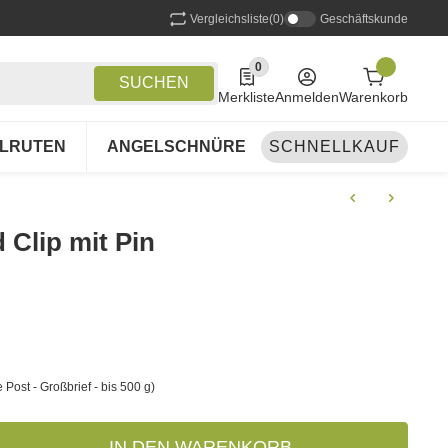
Vergleichsliste
(0)
Geschäftskunde
0
0 Produkte in der Liste
SUCHEN
Merkliste
Anmelden
Warenkorb
LRUTEN
ANGELSCHNÜRE
SCHNELLKAUF
ANGELSETS
A
 Clip mit Pin
 Post - Großbrief - bis 500 g)
IN DEN WARENKORB