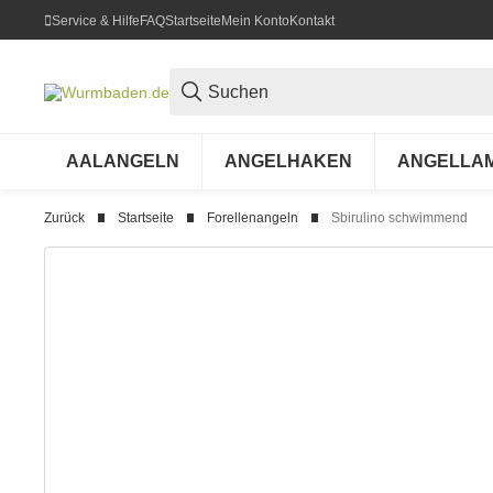
Service & Hilfe
FAQ
Startseite
Mein Konto
Kontakt
AALANGELN
ANGELHAKEN
ANGELLA
Zurück
Startseite
Forellenangeln
Sbirulino schwimmend