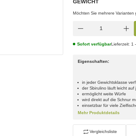
GEWICHT
wählen
Bitte wählen Sie eine Variation.
Möchten Sie mehrere Varianten gl
Sofort verfügbar
Lieferzeit:
1 
Eigenschaften:
in jeder Gewichtsklasse ver
der Sbirulino läuft leicht a
ermöglicht weite Würfe
wird direkt auf die Schnur m
einsetzbar für viele Zielfisc
Mehr Produktdetails
Vergleichsliste