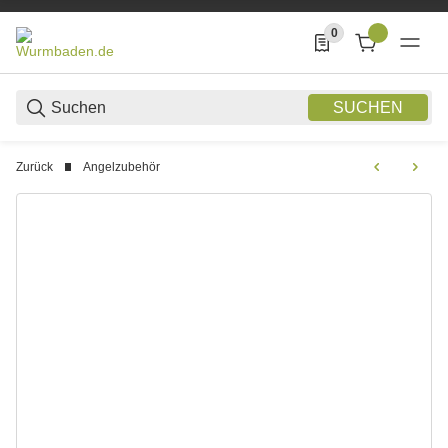
0
0 Produkte in der List
SUCHEN
Zurück
Angelzubehör