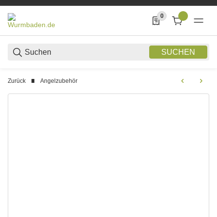
0
0 Produkte in der List
SUCHEN
Zurück
Angelzubehör