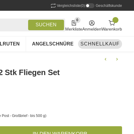
Vergleichsliste
(0)
Geschäftskunde
0
0 Produkte in der Liste
SUCHEN
Merkliste
Anmelden
Warenkorb
LRUTEN
ANGELSCHNÜRE
SCHNELLKAUF
ANGELSETS
A
2 Stk Fliegen Set
 Post - Großbrief - bis 500 g)
IN DEN WARENKORB