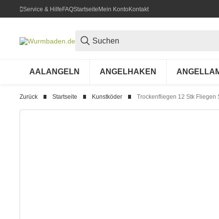
Service & Hilfe
FAQ
Startseite
Mein Konto
Kontakt
AALANGELN
ANGELHAKEN
ANGELLA
Zurück
Startseite
Kunstköder
Trockenfliegen 12 Stk Fliegen 