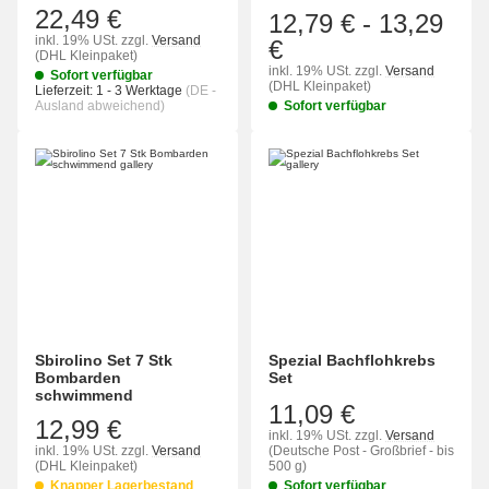
22,49 €
12,79 €
-
13,29
inkl. 19% USt.
zzgl.
Versand
€
(DHL Kleinpaket)
inkl. 19% USt.
zzgl.
Versand
Sofort verfügbar
(DHL Kleinpaket)
Lieferzeit:
1 - 3 Werktage
(DE -
Ausland abweichend)
Sofort verfügbar
Sbirolino Set 7 Stk
Spezial Bachflohkrebs
Bombarden
Set
schwimmend
11,09 €
12,99 €
inkl. 19% USt.
zzgl.
Versand
inkl. 19% USt.
zzgl.
Versand
(Deutsche Post - Großbrief - bis
(DHL Kleinpaket)
500 g)
Knapper Lagerbestand
Sofort verfügbar