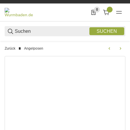
0
0 Produkte in der List
SUCHEN
Zurück
Angelposen