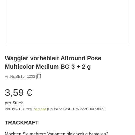
Waggler vorbebleit Allround Pose
Multicolor Medium BG 3 + 2 g
Art.Nr.:
BE1541232
3,59 €
pro Stück
inkl. 19% USt.
zzgl.
Versand
(Deutsche Post - Großbrief - bis 500 g)
TRAGKRAFT
wählen
Bitte wählen Sie eine Variation.
Möchten Sie mehrere Varianten gleichzeitig bestellen?