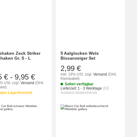
shaken Zeck Striker
5 Aalglocken Wels
lhaken Gr. S - L
Bissanzeiger Set
2,99 €
inkl. 19% USt.
zzgl.
Versand
(DHL
5 €
-
9,95 €
Kleinpaket)
9% USt.
zzgl.
Versand
(DHL
Sofort verfügbar
ket)
Lieferzeit:
1 - 3 Werktage
(DE -
pper Lagerbestand
Ausland abweichend)