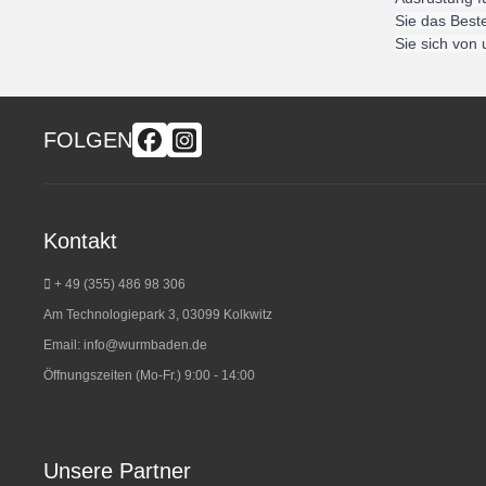
Sie das Best
Sie sich von
FOLGEN
Kontakt
+ 49 (355) 486 98 3
06
Am Technologiepark 3, 03099 Kolkwitz
Email:
info@wurmbaden.de
Öffnungszeiten (Mo-Fr.) 9:00 - 14:00
Unsere Partner