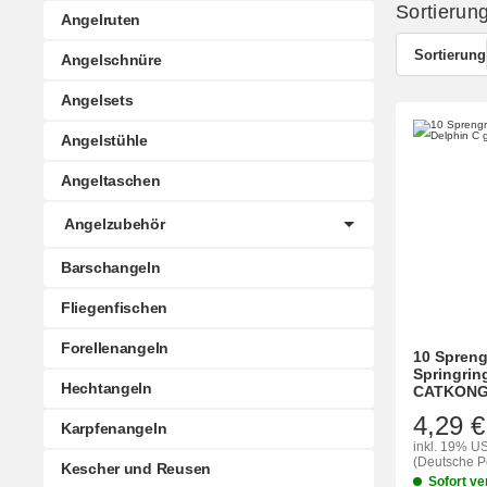
Sortierun
Angelruten
Sortierung
Angelschnüre
Angelsets
Angelstühle
Angeltaschen
Angelzubehör
Barschangeln
Fliegenfischen
Forellenangeln
10 Spreng
Springrin
Hechtangeln
CATKONG 
4,29 €
Karpfenangeln
inkl. 19% US
(Deutsche Po
Kescher und Reusen
Sofort ve