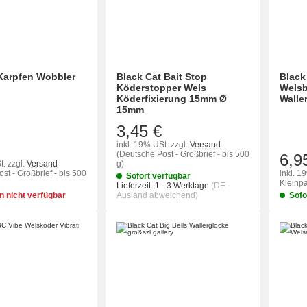
r Karpfen Wobbler
Black Cat Bait Stop
Black
Köderstopper Wels
Welsb
Köderfixierung 15mm Ø
Waller
15mm
3,45 €
inkl. 19% USt.
zzgl.
Versand
(Deutsche Post - Großbrief - bis 500
6,9
t.
zzgl.
Versand
g)
st - Großbrief - bis 500
inkl. 1
Sofort verfügbar
Kleinpa
Lieferzeit:
1 - 3 Werktage
(DE -
 nicht verfügbar
Ausland abweichend)
Sofo