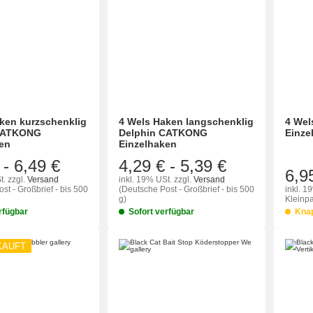
ken kurzschenklig
4 Wels Haken langschenklig
4 Wel
CATKONG
Delphin CATKONG
Einze
en
Einzelhaken
-
6,49 €
4,29 €
-
5,39 €
6,9
t.
zzgl.
Versand
inkl. 19% USt.
zzgl.
Versand
st - Großbrief - bis 500
(Deutsche Post - Großbrief - bis 500
inkl. 1
g)
Kleinpa
rfügbar
Sofort verfügbar
Kna
KAUFT