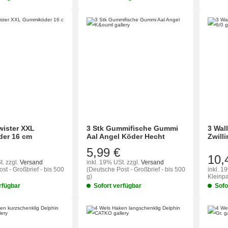
wister XXL
3 Stk Gummifische Gummi
3 Wal
er 16 cm
Aal Angel Köder Hecht
Zwill
5,99 €
10,
t.
zzgl.
Versand
inkl. 19% USt.
zzgl.
Versand
st - Großbrief - bis 500
(Deutsche Post - Großbrief - bis 500
inkl. 1
g)
Kleinpa
rfügbar
Sofort verfügbar
Sofo