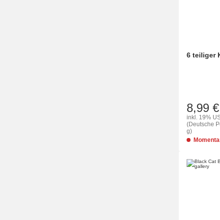
6 teilige
8,99 €
inkl. 19% US
(Deutsche Po
g)
Momentan