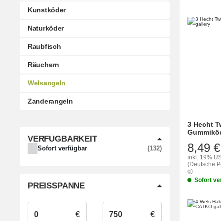
Kunstköder
Naturköder
Raubfisch
Räuchern
Welsangeln
Zanderangeln
3 Hecht T
Gummiköd
VERFÜGBARKEIT
8,49 €
ARTIKEL GEFUNDEN
Sofort verfügbar
132
inkl. 19% US
(Deutsche Po
g)
Sofort ve
PREISSPANNE
€
€