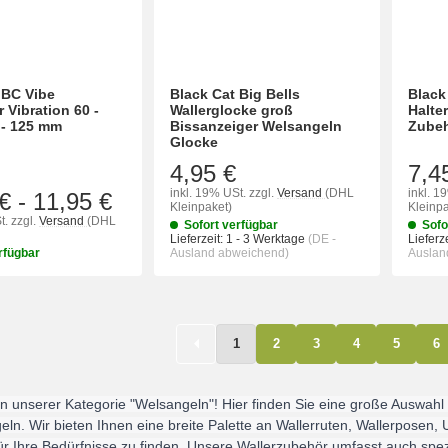
 BC Vibe
Black Cat Big Bells
Black
 Vibration 60 -
Wallerglocke groß
Halte
 - 125 mm
Bissanzeiger Welsangeln
Zube
Glocke
4,95 €
7,4
inkl. 19% USt.
zzgl.
Versand
(DHL
inkl. 1
€
-
11,95 €
Kleinpaket)
Kleinpa
t.
zzgl.
Versand
(DHL
Sofort verfügbar
Sofo
Lieferzeit:
1 - 3 Werktage
(DE -
Lieferze
rfügbar
Ausland abweichend)
Auslan
1
2
3
4
5
6
n unserer Kategorie "Welsangeln"! Hier finden Sie eine große Auswahl
eln. Wir bieten Ihnen eine breite Palette an Wallerruten, Wallerposen,
ür Ihre Bedürfnisse zu finden. Unsere Wallerzubehör umfasst auch spez