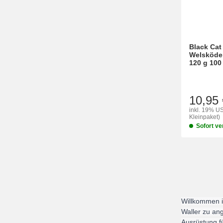
Black Cat
Welsköder
120 g 100
10,95 
inkl. 19% US
Kleinpaket)
Sofort ve
Willkommen i
Waller zu ang
Ausrüstung f