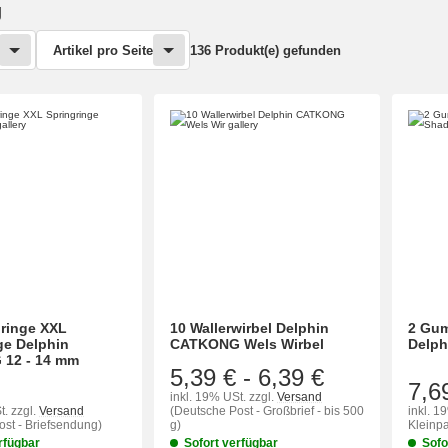
g
Artikel pro Seite
136 Produkt(e) gefunden
ringe XXL
10 Wallerwirbel Delphin
2 Gum
ge Delphin
CATKONG Wels Wirbel
Delph
12 - 14 mm
5,39 €
-
6,39 €
7,6
inkl. 19% USt.
zzgl.
Versand
t.
zzgl.
Versand
(Deutsche Post - Großbrief - bis 500
inkl. 1
st - Briefsendung)
g)
Kleinpa
rfügbar
Sofort verfügbar
Sofo