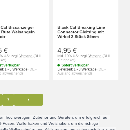
 Cat Bissanzeiger
Black Cat Breaking Line
r Rute Welsangeln
Connector Gleitring mit
hör
Wirbel 2 Stück 85mm
5 €
4,95 €
9% USt.
zzgl.
Versand
(DHL
inkl. 19% USt.
zzgl.
Versand
(DHL
ket)
Kleinpaket)
rt verfügbar
Sofort verfügbar
it:
1 - 3 Werktage
(DE -
Lieferzeit:
1 - 3 Werktage
(DE -
d abweichend)
Ausland abweichend)
7
 an hochwertigem Zubehör und Geräten, um erfolgreich auf 
 U-Posen, Wallerhaken und Welshaken, um die richtige 
ielle Wallerschnüre und Wallerposen, um sicherzustellen, dass 