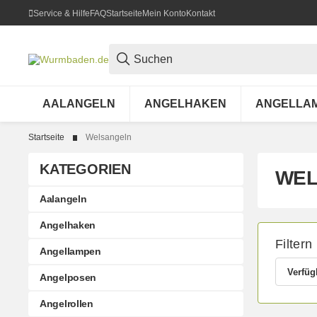
Service & Hilfe
FAQ
Startseite
Mein Konto
Kontakt
AALANGELN
ANGELHAKEN
ANGELLA
Startseite
Welsangeln
KATEGORIEN
WEL
Aalangeln
Angelhaken
Filtern
Angellampen
Verfüg
Angelposen
Angelrollen