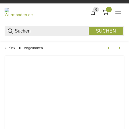
0
0 Produkte in der List
SUCHEN
Zurück
Angelhaken