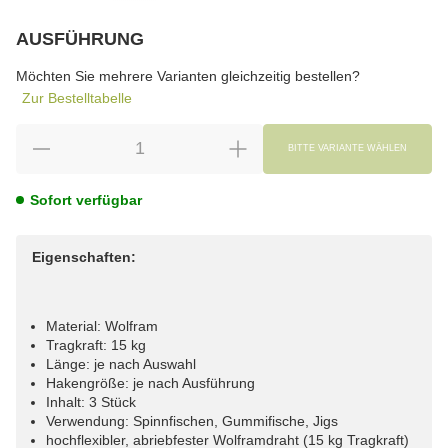
AUSFÜHRUNG
wählen
Bitte wählen Sie eine Variation.
Möchten Sie mehrere Varianten gleichzeitig bestellen?
Zur Bestelltabelle
BITTE VARIANTE WÄHLEN
Sofort verfügbar
Eigenschaften:
Material: Wolfram
Tragkraft: 15 kg
Länge: je nach Auswahl
Hakengröße: je nach Ausführung
Inhalt: 3 Stück
Verwendung: Spinnfischen, Gummifische, Jigs
hochflexibler, abriebfester Wolframdraht (15 kg Tragkraft)