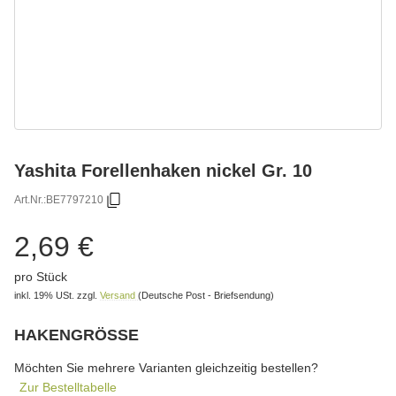
Yashita Forellenhaken nickel Gr. 10
Art.Nr.:
BE7797210
2,69 €
pro Stück
inkl. 19% USt.
zzgl.
Versand
(Deutsche Post - Briefsendung)
HAKENGRÖSSE
wählen
Bitte wählen Sie eine Variation.
Möchten Sie mehrere Varianten gleichzeitig bestellen?
Zur Bestelltabelle