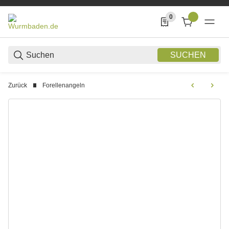
0
0 Produkte in der List
SUCHEN
Zurück
Forellenangeln