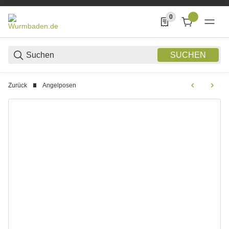
0
0 Produkte in der List
SUCHEN
Zurück
Angelposen