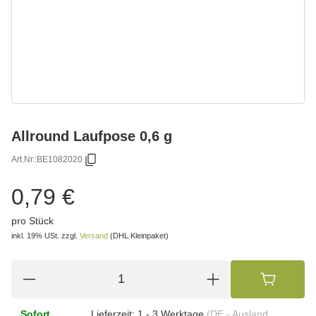
Allround Laufpose 0,6 g
Art.Nr.:
BE1082020
0,79 €
pro Stück
inkl. 19% USt.
zzgl.
Versand
(DHL Kleinpaket)
Sofort
Lieferzeit:
1 - 3 Werktage
(DE - Ausland