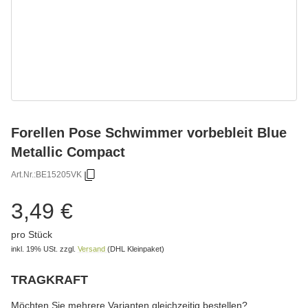
Forellen Pose Schwimmer vorbebleit Blue
Metallic Compact
Art.Nr.:
BE15205VK
3,49 €
pro Stück
inkl. 19% USt.
zzgl.
Versand
(DHL Kleinpaket)
TRAGKRAFT
wählen
Bitte wählen Sie eine Variation.
Möchten Sie mehrere Varianten gleichzeitig bestellen?