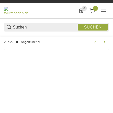
0
0 Produkte in der List
SUCHEN
Zurück
Angelzubehör