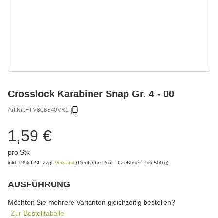
Crosslock Karabiner Snap Gr. 4 - 00
Art.Nr.:
FTM808840VK1
1,59 €
pro Stk
inkl. 19% USt.
zzgl.
Versand
(Deutsche Post - Großbrief - bis 500 g)
AUSFÜHRUNG
wählen
Bitte wählen Sie eine Variation.
Möchten Sie mehrere Varianten gleichzeitig bestellen?
Zur Bestelltabelle