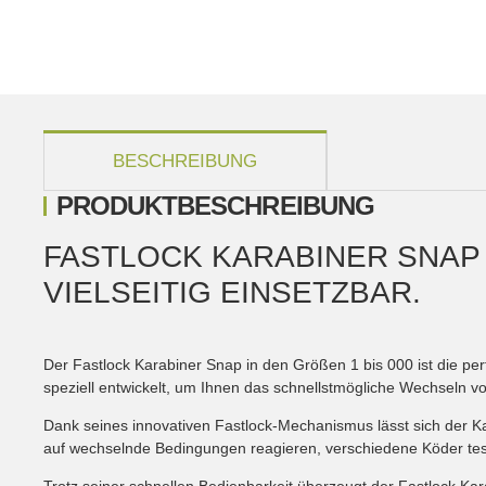
weitere Registerkarten anzeigen
BESCHREIBUNG
PRODUKTBESCHREIBUNG
FASTLOCK KARABINER SNAP –
IELSEITIG EINSETZBAR.
Der Fastlock Karabiner Snap in den Größen 1 bis 000 ist die perf
speziell entwickelt, um Ihnen das schnellstmögliche Wechseln v
Dank seines innovativen Fastlock-Mechanismus lässt sich der Kar
auf wechselnde Bedingungen reagieren, verschiedene Köder test
Trotz seiner schnellen Bedienbarkeit überzeugt der Fastlock Kara