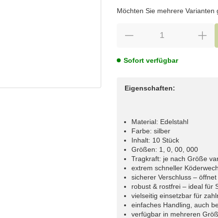
wählen
Bitte wählen Sie eine Variation.
Möchten Sie mehrere Varianten gl
Sofort verfügbar
Eigenschaften:
Material: Edelstahl
Farbe: silber
Inhalt: 10 Stück
Größen: 1, 0, 00, 000
Tragkraft: je nach Größe va
extrem schneller Köderwech
sicherer Verschluss – öffnet
robust & rostfrei – ideal fü
vielseitig einsetzbar für za
einfaches Handling, auch be
verfügbar in mehreren Grö