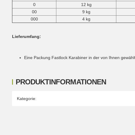
0
12 kg
00
9 kg
000
4 kg
Lieferumfang:
Eine Packung Fastlock Karabiner in der von Ihnen gewähl
PRODUKTINFORMATIONEN
Produkteigenschaft
Wert
Kategorie: