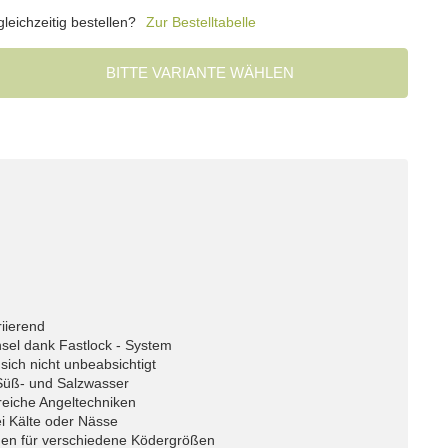
eichzeitig bestellen?
Zur Bestelltabelle
BITTE VARIANTE WÄHLEN
riierend
sel dank Fastlock - System
 sich nicht unbeabsichtigt
r Süß- und Salzwasser
hlreiche Angeltechniken
i Kälte oder Nässe
ßen für verschiedene Ködergrößen