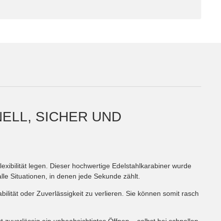
LL, SICHER UND V
lexibilität legen. Dieser hochwertige Edelstahlkarabiner wurde
le Situationen, in denen jede Sekunde zählt.
lität oder Zuverlässigkeit zu verlieren. Sie können somit rasch
t zuverlässig ein unbeabsichtigtes Öffnen – selbst bei schnellen