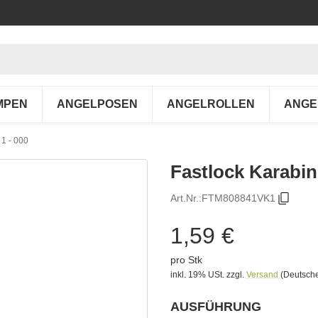
MPEN
ANGELPOSEN
ANGELROLLEN
ANGE
 1 - 000
Fastlock Karabin
Art.Nr.:
FTM808841VK1
1,59 €
pro Stk
inkl. 19% USt.
zzgl.
Versand
(Deutsche
AUSFÜHRUNG