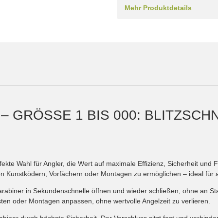
Mehr Produktdetails
 GRÖSSE 1 BIS 000: BLITZSCHNE
ekte Wahl für Angler, die Wert auf maximale Effizienz, Sicherheit und F
on Kunstködern, Vorfächern oder Montagen zu ermöglichen – ideal für al
abiner in Sekundenschnelle öffnen und wieder schließen, ohne an Stabi
en oder Montagen anpassen, ohne wertvolle Angelzeit zu verlieren.
biner durch höchste Sicherheit. Der Verschluss sitzt fest und verhinder