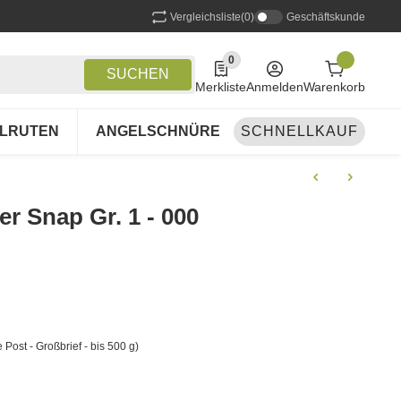
Vergleichsliste
(0)
Geschäftskunde
0
0 Produkte in der Liste
SUCHEN
Merkliste
Anmelden
Warenkorb
LRUTEN
ANGELSCHNÜRE
SCHNELLKAUF
ANGELSETS
A
er Snap Gr. 1 - 000
 Post - Großbrief - bis 500 g)