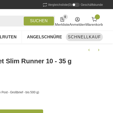
Vergleichsliste
(0)
Geschäftskunde
0
0 Produkte in der Liste
SUCHEN
Merkliste
Anmelden
Warenkorb
LRUTEN
ANGELSCHNÜRE
SCHNELLKAUF
ANGELSETS
A
t Slim Runner 10 - 35 g
 Post - Großbrief - bis 500 g)