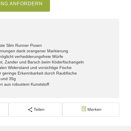
UNG ANFORDERN
este Slim Runner Posen
fernungen dank orangener Markierung
möglicht verhedderungsfreie Würfe
echt, Zander und Barsch beim Köderfischangeln
alen Widerstand und vorsichtige Fische
für geringe Erkennbarkeit durch Raubfische
g und 35g
en aus robustem Kunststoff
Teilen
Merken