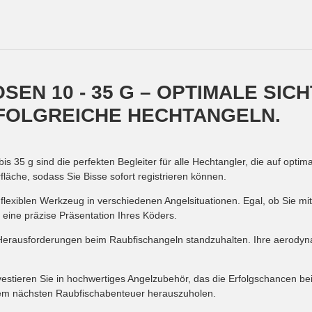
EN 10 - 35 G – OPTIMALE SIC
RFOLGREICHE HECHTANGELN.
35 g sind die perfekten Begleiter für alle Hechtangler, die auf optimale
läche, sodass Sie Bisse sofort registrieren können.
flexiblen Werkzeug in verschiedenen Angelsituationen. Egal, ob Sie mi
eine präzise Präsentation Ihres Köders.
n Herausforderungen beim Raubfischangeln standzuhalten. Ihre aerodyn
estieren Sie in hochwertiges Angelzubehör, das die Erfolgschancen bei
nem nächsten Raubfischabenteuer herauszuholen.