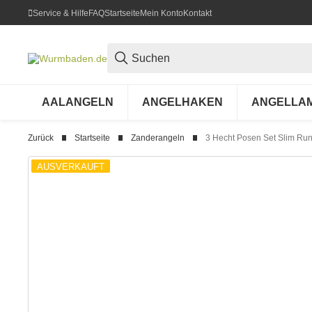
Service & Hilfe
FAQ
Startseite
Mein Konto
Kontakt
AALANGELN
ANGELHAKEN
ANGELLA
Zurück
Startseite
Zanderangeln
3 Hecht Posen Set Slim Run
AUSVERKAUFT