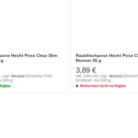
pose Hecht Pose Clear Slim
Raubfischpose Hecht Pose Cl
 g
Runner 35 g
3,89 €
.
zzgl.
Versand
(Deutsche Post -
inkl. 19% USt.
zzgl.
Versand
(Deutsch
is 500 g)
Großbrief - bis 500 g)
rfügbar
Momentan nicht verfügbar