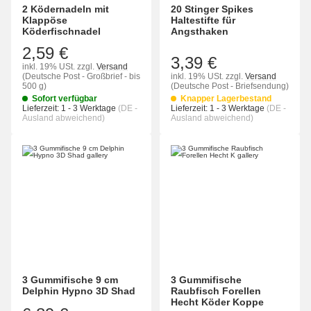
2 Ködernadeln mit
20 Stinger Spikes
Klappöse
Haltestifte für
Köderfischnadel
Angsthaken
2,59 €
3,39 €
inkl. 19% USt.
zzgl.
Versand
(Deutsche Post - Großbrief - bis
inkl. 19% USt.
zzgl.
Versand
500 g)
(Deutsche Post - Briefsendung)
Sofort verfügbar
Knapper Lagerbestand
Lieferzeit:
1 - 3 Werktage
(DE -
Lieferzeit:
1 - 3 Werktage
(DE -
Ausland abweichend)
Ausland abweichend)
3 Gummifische 9 cm
3 Gummifische
Delphin Hypno 3D Shad
Raubfisch Forellen
Hecht Köder Koppe