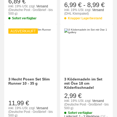
6,89 €
6,99 €
-
8,99 €
inkl. 19% USt.
zzgl.
Versand
(Deutsche Post - Großbrief - bis
inkl. 19% USt.
zzgl.
Versand
500 g)
(DHL Kleinpaket)
Sofort verfügbar
Knapper Lagerbestand
AUSVERKAUFT
3 Hecht Posen Set Slim
3 Ködernadeln im Set
Runner 10 - 35 g
mit Öse 18 cm
Köderfischnadel
2,99 €
inkl. 19% USt.
zzgl.
Versand
11,99 €
(Deutsche Post - Großbrief - bis
inkl. 19% USt.
zzgl.
Versand
500 g)
(Deutsche Post - Großbrief - bis
Sofort verfügbar
500 g)
Lieferzeit:
1 - 3 Werktage
(DE -