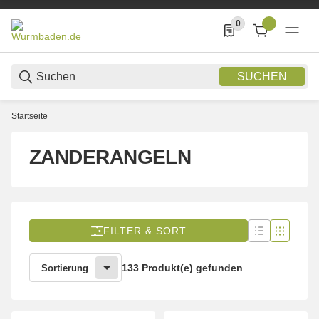
0
0 Produkte in der List
SUCHEN
Startseite
ZANDERANGELN
FILTER & SORT
133 Produkt(e) gefunden
Sortierung