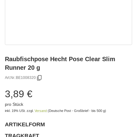
Raubfischpose Hecht Pose Clear Slim
Runner 20 g
Art.Nr.:
BE1008320
3,89 €
pro Stück
inkl. 19% USt.
zzgl.
Versand
(Deutsche Post - Großbrief - bis 500 g)
ARTIKELFORM
wählen
Bitte wählen Sie eine Variation.
TRAGKRAFT