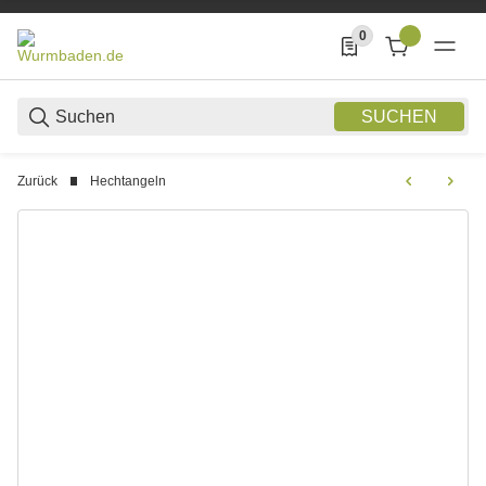
0
0 Produkte in der List
SUCHEN
Zurück
Hechtangeln