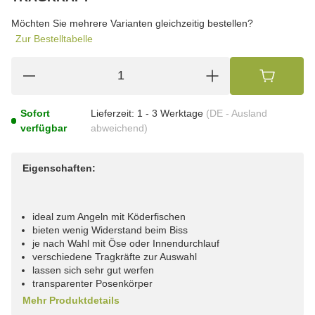
wählen
Bitte wählen Sie eine Variation.
Möchten Sie mehrere Varianten gleichzeitig bestellen?
Zur Bestelltabelle
Sofort
Lieferzeit:
1 - 3 Werktage
(DE - Ausland
verfügbar
abweichend)
Eigenschaften:
ideal zum Angeln mit Köderfischen
bieten wenig Widerstand beim Biss
je nach Wahl mit Öse oder Innendurchlauf
verschiedene Tragkräfte zur Auswahl
lassen sich sehr gut werfen
transparenter Posenkörper
Mehr Produktdetails