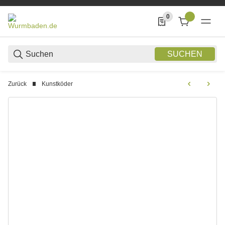
0
0 Produkte in der List
SUCHEN
Zurück
Kunstköder