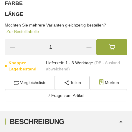
FARBE
wählen
Bitte wählen Sie eine Variation.
LÄNGE
wählen
Bitte wählen Sie eine Variation.
Möchten Sie mehrere Varianten gleichzeitig bestellen?
Zur Bestelltabelle
Knapper
Lieferzeit:
1 - 3 Werktage
(DE - Ausland
Lagerbestand
abweichend)
Vergleichsliste
Teilen
Merken
Frage zum Artikel
BESCHREIBUNG