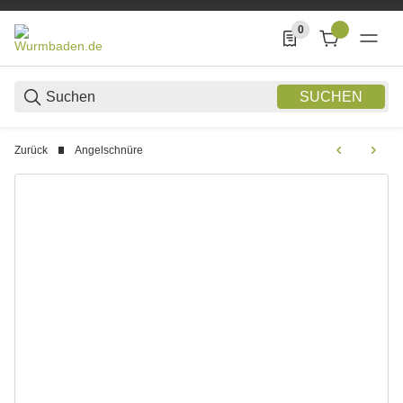
0
0 Produkte in der List
SUCHEN
Zurück
Angelschnüre