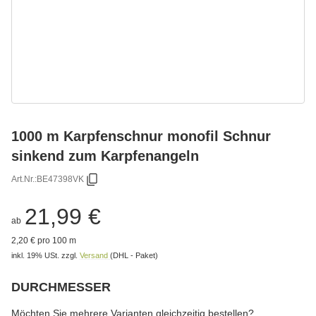
1000 m Karpfenschnur monofil Schnur
sinkend zum Karpfenangeln
Art.Nr.:
BE47398VK
21,99 €
ab
2,20 € pro 100 m
inkl. 19% USt.
zzgl.
Versand
(DHL - Paket)
DURCHMESSER
wählen
Bitte wählen Sie eine Variation.
Möchten Sie mehrere Varianten gleichzeitig bestellen?