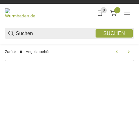
0
0 Produkte in der List
SUCHEN
Zurück
Angelzubehör