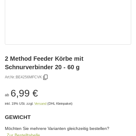
2 Method Feeder Körbe mit
Schnurverbinder 20 - 60 g
Art.Nr.:
BE4256MFCVK
6,99 €
ab
inkl. 19% USt.
zzgl.
Versand
(DHL Kleinpaket)
GEWICHT
wählen
Bitte wählen Sie eine Variation.
Möchten Sie mehrere Varianten gleichzeitig bestellen?
Zur Bestelltabelle