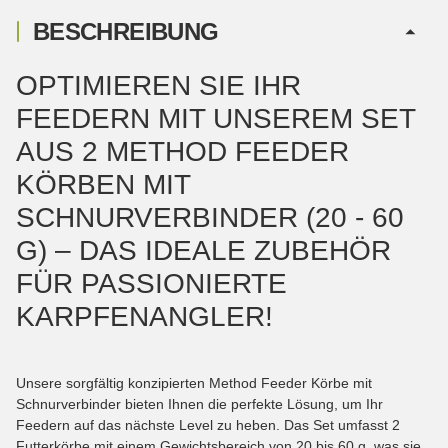
BESCHREIBUNG
OPTIMIEREN SIE IHR
FEEDERN MIT UNSEREM SET
AUS 2 METHOD FEEDER
KÖRBEN MIT
SCHNURVERBINDER (20 - 60
G) – DAS IDEALE ZUBEHÖR
FÜR PASSIONIERTE
KARPFENANGLER!
Unsere sorgfältig konzipierten Method Feeder Körbe mit
Schnurverbinder bieten Ihnen die perfekte Lösung, um Ihr
Feedern auf das nächste Level zu heben. Das Set umfasst 2
Futterkörbe mit einem Gewichtsbereich von 20 bis 60 g, was sie