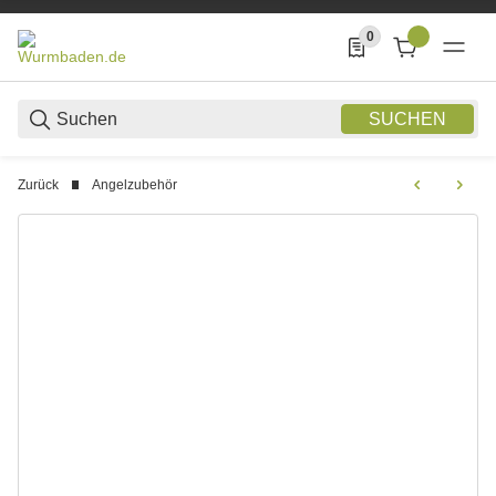
0
0 Produkte in der List
SUCHEN
Zurück
Angelzubehör