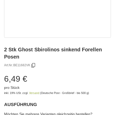
2 Stk Ghost Sbirolinos sinkend Forellen
Posen
Art.Nr.:
BE11682VK
6,49 €
pro Stück
inkl. 19% USt.
zzgl.
Versand
(Deutsche Post - Großbrief - bis 500 g)
AUSFÜHRUNG
wählen
Bitte wählen Sie eine Variation.
Möchten Sie mehrere Varianten gleichzeitig bestellen?