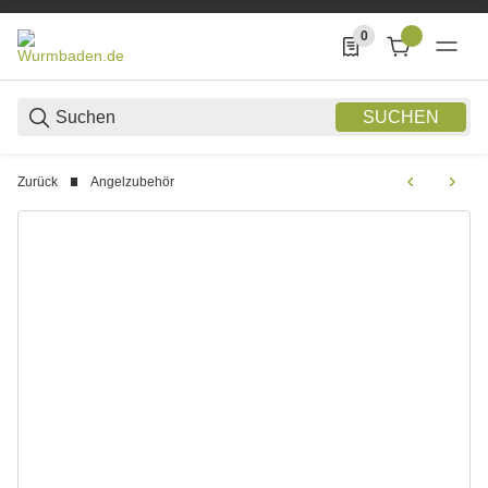
0
0 Produkte in der List
SUCHEN
Zurück
Angelzubehör