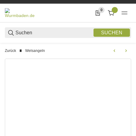
0
0 Produkte in der List
SUCHEN
Zurück
Welsangeln