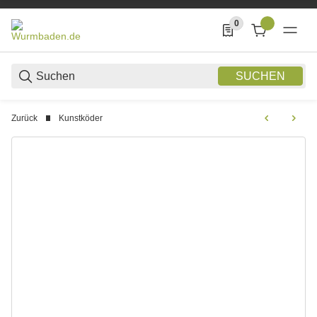
0
0 Produkte in der List
SUCHEN
Zurück
Kunstköder