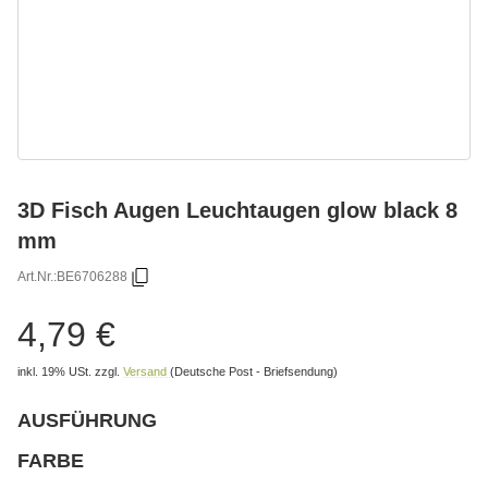
3D Fisch Augen Leuchtaugen glow black 8
mm
Art.Nr.:
BE6706288
4,79 €
inkl. 19% USt.
zzgl.
Versand
(Deutsche Post - Briefsendung)
AUSFÜHRUNG
wählen
Bitte wählen Sie eine Variation.
FARBE
wählen
Bitte wählen Sie eine Variation.